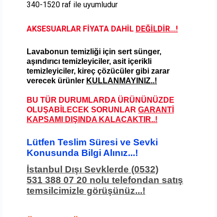
340-1520 raf ile uyumludur
AKSESUARLAR FİYATA DAHİL
DEĞİLDİR...!
Lavabonun temizliği iç
in sert sünger,
aşındırıcı temizleyiciler, asit içerikli
temizleyiciler, kireç çözücüler gibi zarar
verecek ürünler
KULLANMAYINIZ..!
BU TÜR DURUMLARDA ÜRÜNÜNÜZDE
OLUŞABİLECEK SORUNLAR
GARANTİ
KAPSAMI DIŞINDA KALACAKTIR..!
Lütfen Teslim Süresi ve
Sevki
Konusunda Bilgi Alınız...!
İstanbul Dışı Sevklerde (0532)
531 388 07 20 nolu telefondan satış
temsilcimizle görüşünüz...!