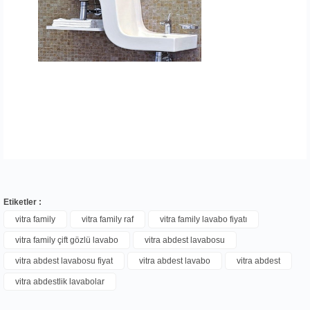
Etiketler :
vitra family
vitra family raf
vitra family lavabo fiyatı
vitra family çift gözlü lavabo
vitra abdest lavabosu
Bu ürüne ilk yorumu siz yapın!
vitra abdest lavabosu fiyat
vitra abdest lavabo
vitra abdest
vitra abdestlik lavabolar
Yorum Yaz