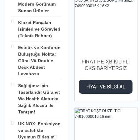
Modern Görünüm
Sunan Ürünler
Klozet Parçaları
İsimleri ve Görevleri
(Teknik Rehber)
Estetik ve Konforun
Buluştuğu Nokta:
Güral Vit Double
FIRAT PE-XB KILIFLI
Deck Abdest
OKS.BARİYERSİZ
Lavabosu
BORU(KIRMIZI)
7490003016K 16X2
Sağlığınız için
FİYAT VE BİLGİ AL
Tasarlandı: Güralvit
Wc Health Alaturka
Sağlık Klozeti ile
Tanışın!
UKINOX: Fonksiyon
ve Estetikte
Uyumun Birleşimi