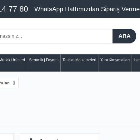
14 77 80
WhatsApp Hattımızdan Sipariş Verme
ARA
Mutfak Ürünleri
Seramik | Fayans
Tesisat Malzemeleri
Yapı Kimyasalları
Isı
ular