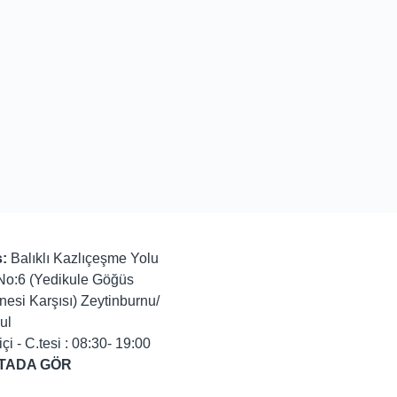
:
Balıklı Kazlıçeşme Yolu
No:6 (Yedikule Göğüs
nesi Karşısı) Zeytinburnu/
ul
içi - C.tesi : 08:30- 19:00
TADA GÖR