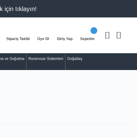
k için
tıklayın!
Sipariş Takibi
Üye Ol
Giriş Yap
Sepetim
tma ve Soğutma
Rezervuar Sistemleri
Doğaltaş