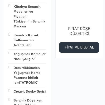
Kütahya Seramik
Modelleri ve
Fiyatları |
Türkiye’nin Seramik
Markası
FIRAT KÖŞE
DÜZELTİCİ
Kanalsız Klozet
74910000016 16 mm
Kullanmanın
Avantajları
FİYAT VE BİLGİ AL
Yoğuşmalı Kombiler
Nasıl Çalışır?
Demirdökümden
Yoğuşmalı Kombi
Pazarına İddialı
İsmi“ATROMİX“
Creavit Ducky Serisi
Seramik Döşerken