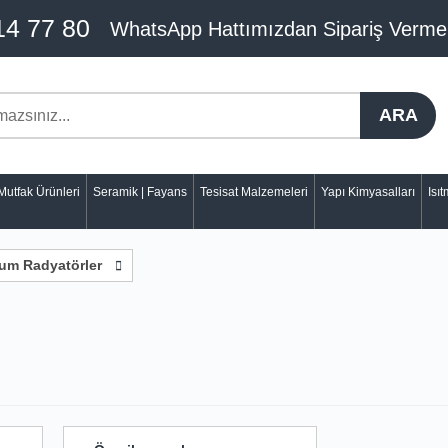
14 77 80
WhatsApp Hattımızdan Sipariş Verme
ARA
Mutfak Ürünleri
Seramik | Fayans
Tesisat Malzemeleri
Yapı Kimyasalları
Isı
um Radyatörler