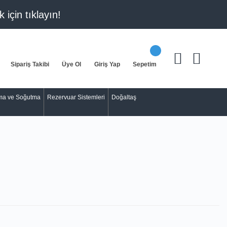
k için
tıklayın!
Sipariş Takibi
Üye Ol
Giriş Yap
Sepetim
tma ve Soğutma
Rezervuar Sistemleri
Doğaltaş