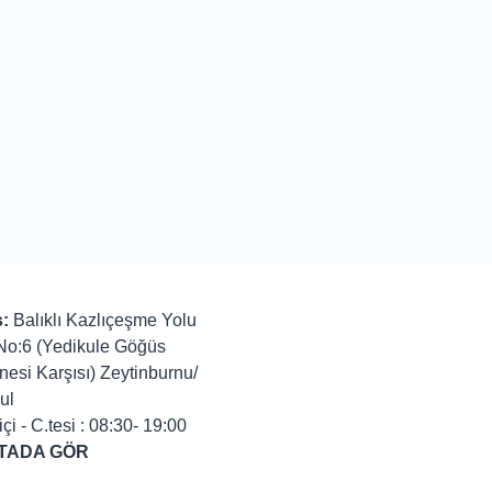
:
Balıklı Kazlıçeşme Yolu
No:6 (Yedikule Göğüs
nesi Karşısı) Zeytinburnu/
ul
içi - C.tesi : 08:30- 19:00
TADA GÖR