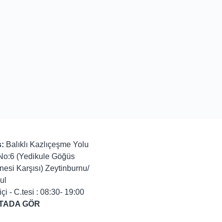
:
Balıklı Kazlıçeşme Yolu
No:6 (Yedikule Göğüs
nesi Karşısı) Zeytinburnu/
ul
içi - C.tesi : 08:30- 19:00
TADA GÖR