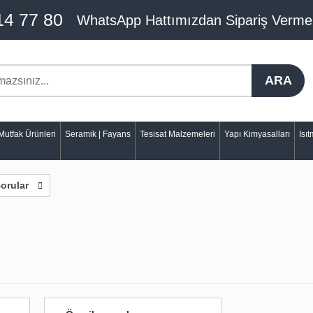
14 77 80
WhatsApp Hattımızdan Sipariş Verme
ARA
Mutfak Ürünleri
Seramik | Fayans
Tesisat Malzemeleri
Yapı Kimyasalları
Isı
orular