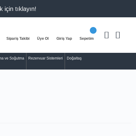
k için
tıklayın!
Sipariş Takibi
Üye Ol
Giriş Yap
Sepetim
tma ve Soğutma
Rezervuar Sistemleri
Doğaltaş