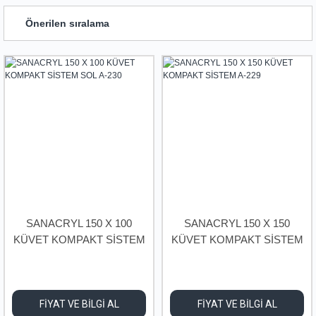
Duş Sistemleri
Plastik ve Polietilen Su Depoları
TRAVERTEN TAŞ ÇEŞİTLERİ
Duş Tekneleri
Siyah Borular
Engelli Ürünleri
Temiz Su Boru ve Ek Parçaları
Jakuziler
Tesisat Yardımcı Malzemeleri
Kompakt Sistemler
Triplex (Korige) Boru Ve Ek Parçaları
Küvetler
Vanalar
Şok Duşları
SPA HAVUZLAR VE AKSESUARLARI
SANACRYL 150 X 100
SANACRYL 150 X 150
KÜVET KOMPAKT SİSTEM
KÜVET KOMPAKT SİSTEM
Vitrifiyeler
SOL A-230
A-229
FİYAT VE BİLGİ AL
FİYAT VE BİLGİ AL