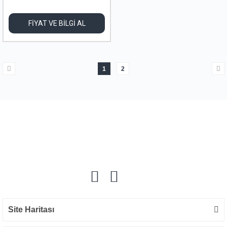
FİYAT VE BİLGİ AL
1
2
Site Haritası