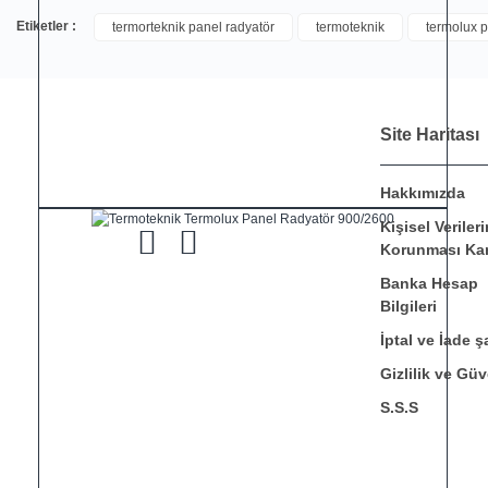
Etiketler :
termorteknik panel radyatör
termoteknik
termolux p
Site Haritası
Hakkımızda
Kişisel Verileri
Korunması Ka
Banka Hesap
Bilgileri
İptal ve İade şa
Gizlilik ve Güv
S.S.S