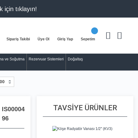
k için
tıklayın!
Sipariş Takibi
Üye Ol
Giriş Yap
Sepetim
tma ve Soğutma
Rezervuar Sistemleri
Doğaltaş
600
TAVSİYE ÜRÜNLER
IS00004
96