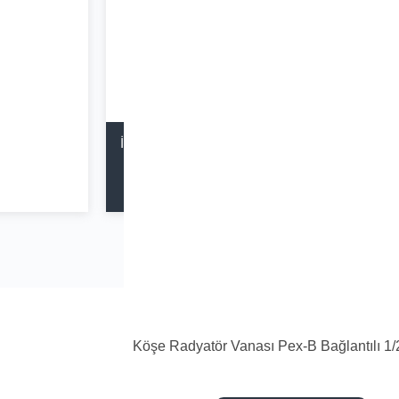
İnşaat Projeleriniz ve Toplu Ürün Alımlarınız
için
info@seycan.com.tr' den
Fiyat Teklifi
Alabilirsiniz.
Köşe Radyatör Vanası Pex-B Bağlantılı 1/2