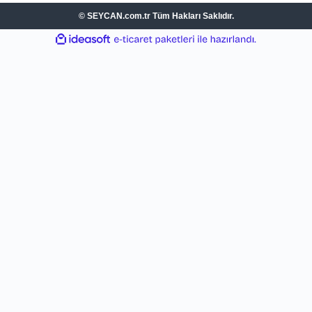
© SEYCAN.com.tr Tüm Hakları Saklıdır.
ile
ideasoft
e-
hazırlandı.
ticaret
paketleri