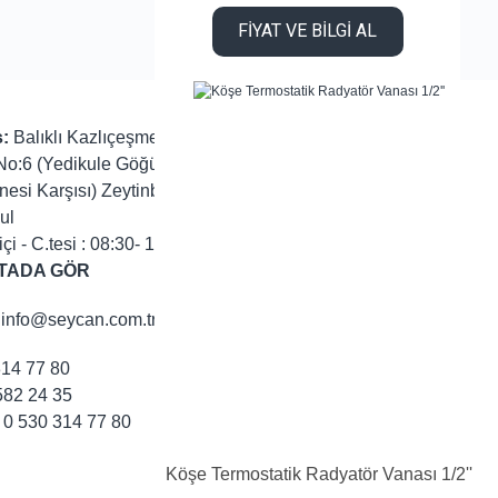
FİYAT VE BİLGİ AL
:
Balıklı Kazlıçeşme Yolu
No:6 (Yedikule Göğüs
nesi Karşısı) Zeytinburnu/
ul
içi - C.tesi : 08:30- 19:00
TADA GÖR
info@seycan.com.tr
314 77 80
82 24 35
0 530 314 77 80
Köşe Termostatik Radyatör Vanası 1/2''