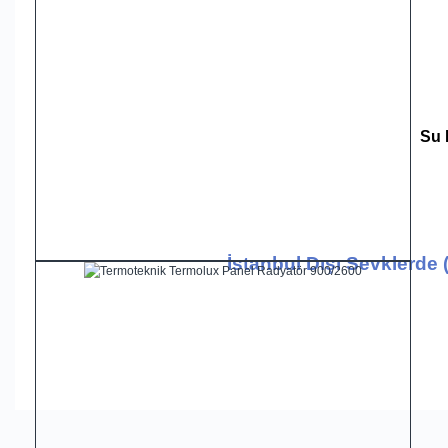
Su 
İstanbul Dışı Sevklerde 