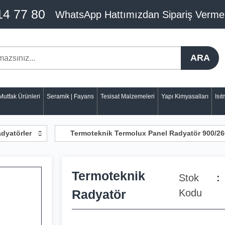
14 77 80
WhatsApp Hattımızdan Sipariş Verme
ARA
Mutfak Ürünleri
Seramik | Fayans
Tesisat Malzemeleri
Yapı Kimyasalları
Isı
dyatörler
Termoteknik Termolux Panel Radyatör 900/2
Termoteknik
Stok
Radyatör
Kodu