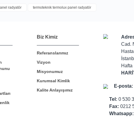
anel radyatör
termoteknik termolux panel radyatör
Bu ürüne ilk yorumu siz yapın!
Biz Kimiz
Adres
Cad. 
Yorum Yaz
Hasta
Referanslarımız
İstanb
n
Vizyon
Hafta 
nunu
Misyonumuz
HARİ
Kurumsal Kimlik
E-posta:
Kalite Anlayışımız
rtları
Tel:
0 530 
enlik
Fax:
0212 5
Whatsapp: