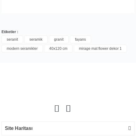
Etiketler :
seranit
seramik
granit
fayans
modern seramikler
40x120 cm
mirage mat flower dekor 1
Bu ürüne ilk yorumu siz yapın!
Yorum Yaz
Site Haritası