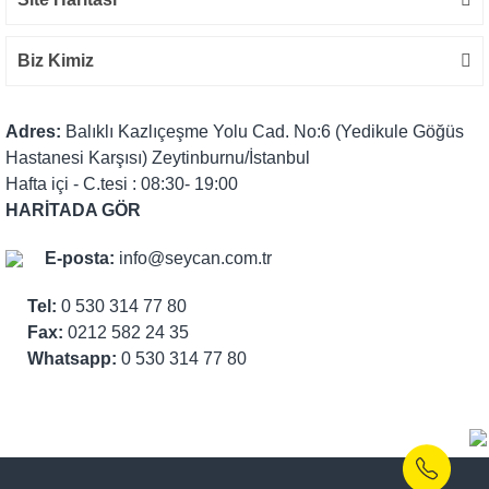
Biz Kimiz
Adres:
Balıklı Kazlıçeşme Yolu Cad. No:6 (Yedikule Göğüs
Hastanesi Karşısı) Zeytinburnu/İstanbul
Hafta içi - C.tesi : 08:30- 19:00
HARİTADA GÖR
E-posta:
info@seycan.com.tr
Tel:
0 530 314 77 80
Fax:
0212 582 24 35
Whatsapp:
0 530 314 77 80