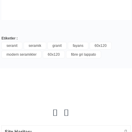
Etiketler :
seranit
seramik
granit
fayans
60x120
modern seramikler
60x120
fibre gri lappato
Bu ürüne ilk yorumu siz yapın!
Yorum Yaz
Site Haritası