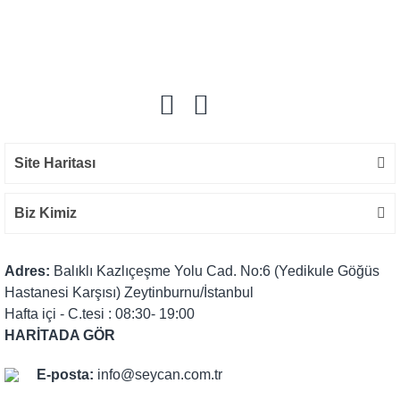
Bu ürüne ilk yorumu siz yapın!
Yorum Yaz
Site Haritası
Biz Kimiz
Adres:
Balıklı Kazlıçeşme Yolu Cad. No:6 (Yedikule Göğüs
Hastanesi Karşısı) Zeytinburnu/İstanbul
Hafta içi - C.tesi : 08:30- 19:00
HARİTADA GÖR
E-posta:
info@seycan.com.tr