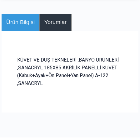
Ürün Bilgisi
Yorumlar
KÜVET VE DUŞ TEKNELERİ ,BANYO ÜRÜNLERİ
,SANACRYL 185X85 AKRİLİK PANELLİ KÜVET
(Kabuk+Ayak+Ön Panel+Yan Panel) A-122
,SANACRYL