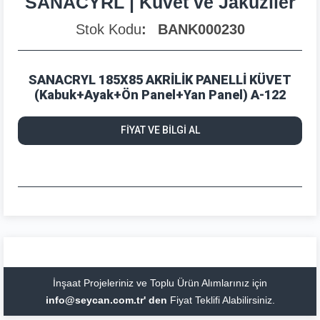
SANACYRL | Küvet ve Jakuziler
Stok Kodu
BANK000230
SANACRYL 185X85 AKRİLİK PANELLİ KÜVET
(Kabuk+Ayak+Ön Panel+Yan Panel) A-122
FİYAT VE BİLGİ AL
İnşaat Projeleriniz ve Toplu Ürün Alımlarınız için
info@seycan.com.tr' den
Fiyat Teklifi Alabilirsiniz.