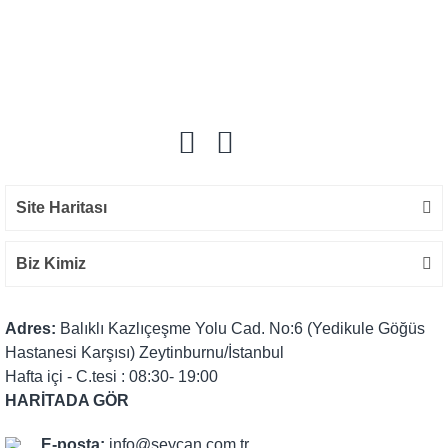
Bu ürüne ilk yorumu siz yapın!
Yorum Yaz
Site Haritası
Biz Kimiz
Adres:
Balıklı Kazlıçeşme Yolu Cad. No:6 (Yedikule Göğüs
Hastanesi Karşısı) Zeytinburnu/İstanbul
Hafta içi - C.tesi : 08:30- 19:00
HARİTADA GÖR
E-posta:
info@seycan.com.tr