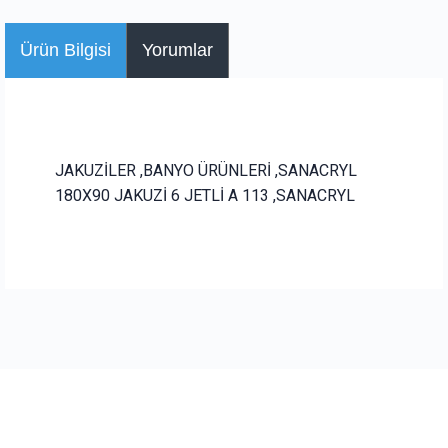
Ürün Bilgisi
Yorumlar
JAKUZİLER ,BANYO ÜRÜNLERİ ,SANACRYL
180X90 JAKUZİ 6 JETLİ A 113 ,SANACRYL
Bu ürüne ilk yorumu siz yapın!