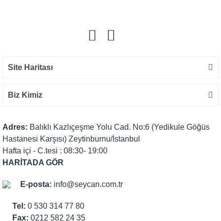
Yorum Yaz
Site Haritası
Biz Kimiz
Adres:
Balıklı Kazlıçeşme Yolu Cad. No:6 (Yedikule Göğüs
Hastanesi Karşısı) Zeytinburnu/İstanbul
Hafta içi - C.tesi : 08:30- 19:00
HARİTADA GÖR
E-posta:
info@seycan.com.tr
Tel:
0 530 314 77 80
Fax:
0212 582 24 35