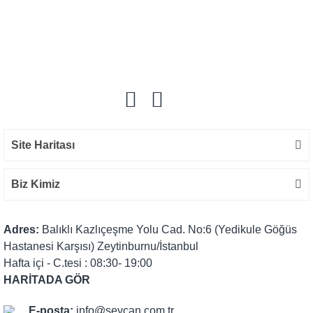
Bu ürüne ilk yorumu siz yapın!
Yorum Yaz
Site Haritası
Biz Kimiz
Adres:
Balıklı Kazlıçeşme Yolu Cad. No:6 (Yedikule Göğüs
Hastanesi Karşısı) Zeytinburnu/İstanbul
Hafta içi - C.tesi : 08:30- 19:00
HARİTADA GÖR
E-posta:
info@seycan.com.tr