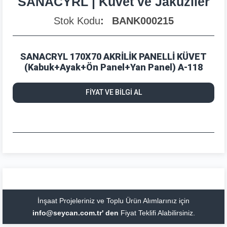
SANACYRL | Küvet ve Jakuziler
Stok Kodu
BANK000215
SANACRYL 170X70 AKRİLİK PANELLİ KÜVET
(Kabuk+Ayak+Ön Panel+Yan Panel) A-118
FİYAT VE BİLGİ AL
İnşaat Projeleriniz ve Toplu Ürün Alımlarınız için
info@seycan.com.tr' den
Fiyat Teklifi Alabilirsiniz.