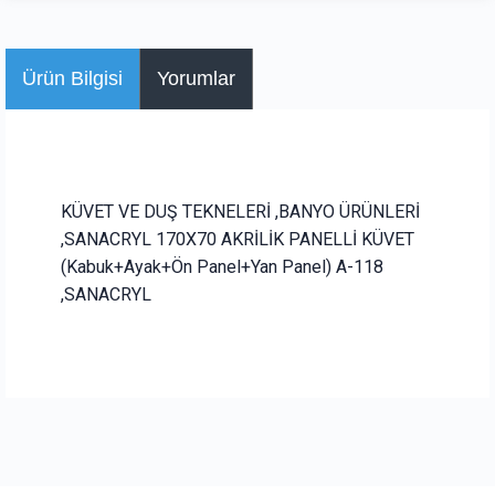
Ürün Bilgisi
Yorumlar
KÜVET VE DUŞ TEKNELERİ ,BANYO ÜRÜNLERİ
,SANACRYL 170X70 AKRİLİK PANELLİ KÜVET
(Kabuk+Ayak+Ön Panel+Yan Panel) A-118
,SANACRYL