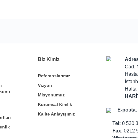
Bu ürüne ilk yorumu siz yapın!
Biz Kimiz
Adres
Cad. 
Hasta
Referanslarımız
Yorum Yaz
İstanb
n
Vizyon
Hafta 
nunu
Misyonumuz
HARİ
Kurumsal Kimlik
E-posta:
Kalite Anlayışımız
rtları
Tel:
0 530 
enlik
Fax:
0212 5