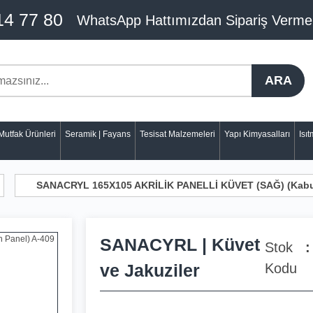
14 77 80
WhatsApp Hattımızdan Sipariş Verme
ARA
Mutfak Ürünleri
Seramik | Fayans
Tesisat Malzemeleri
Yapı Kimyasalları
Isı
SANACRYL 165X105 AKRİLİK PANELLİ KÜVET (SAĞ) (Kabu
SANACYRL | Küvet
Stok
ve Jakuziler
Kodu