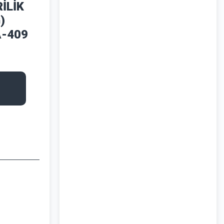
İLİK
)
A-409