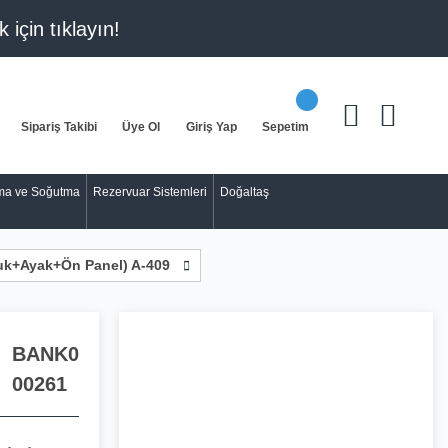
k için
tıklayın!
Sipariş Takibi
Üye Ol
Giriş Yap
Sepetim
tma ve Soğutma
Rezervuar Sistemleri
Doğaltaş
k+Ayak+Ön Panel) A-409
BANK0
00261