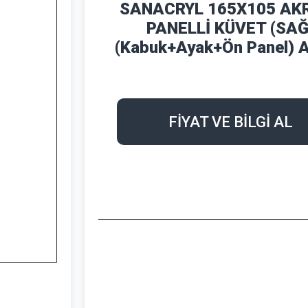
SANACRYL 165X105 AKR
PANELLİ KÜVET (SAĞ
(Kabuk+Ayak+Ön Panel) 
FİYAT VE BİLGİ AL