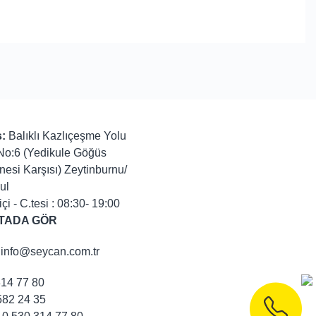
:
Balıklı Kazlıçeşme Yolu
No:6 (Yedikule Göğüs
nesi Karşısı) Zeytinburnu/
ul
içi - C.tesi : 08:30- 19:00
TADA GÖR
info@seycan.com.tr
314 77 80
82 24 35