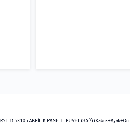
YL 165X105 AKRİLİK PANELLİ KÜVET (SAĞ) (Kabuk+Ayak+Ön 