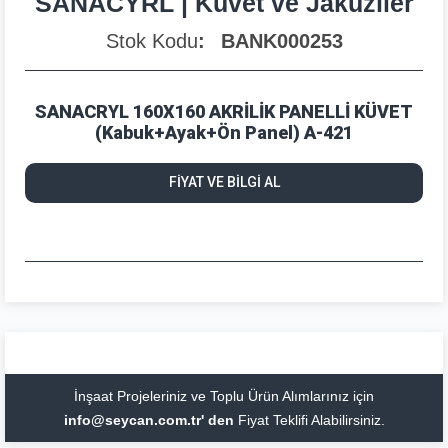
SANACYRL | Küvet ve Jakuziler
Stok Kodu
BANK000253
SANACRYL 160X160 AKRİLİK PANELLİ KÜVET
(Kabuk+Ayak+Ön Panel) A-421
FİYAT VE BİLGİ AL
İnşaat Projeleriniz ve Toplu Ürün Alımlarınız için
info@seycan.com.tr' den
Fiyat Teklifi Alabilirsiniz.