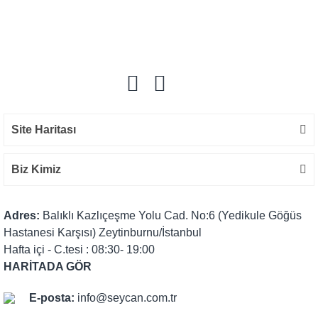
Bu ürüne ilk yorumu siz yapın!
Yorum Yaz
Site Haritası
Biz Kimiz
Adres:
Balıklı Kazlıçeşme Yolu Cad. No:6 (Yedikule Göğüs
Hastanesi Karşısı) Zeytinburnu/İstanbul
Hafta içi - C.tesi : 08:30- 19:00
HARİTADA GÖR
E-posta:
info@seycan.com.tr