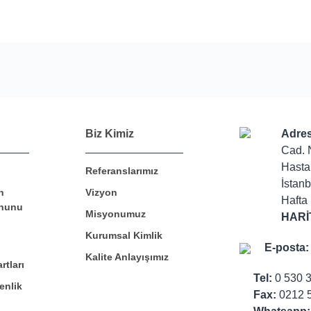
Bu ürüne ilk yorumu siz yapın!
Biz Kimiz
Adres
Cad. 
Hasta
Referanslarımız
Yorum Yaz
İstanb
n
Vizyon
Hafta 
nunu
Misyonumuz
HARİ
Kurumsal Kimlik
E-posta:
Kalite Anlayışımız
rtları
Tel:
0 530 
enlik
Fax:
0212 5