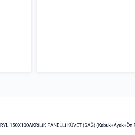
YL 150X100AKRİLİK PANELLİ KÜVET (SAĞ) (Kabuk+Ayak+Ön P