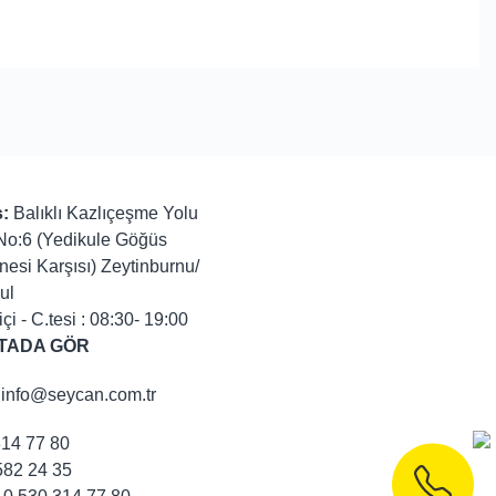
:
Balıklı Kazlıçeşme Yolu
No:6 (Yedikule Göğüs
nesi Karşısı) Zeytinburnu/
ul
içi - C.tesi : 08:30- 19:00
TADA GÖR
info@seycan.com.tr
314 77 80
82 24 35