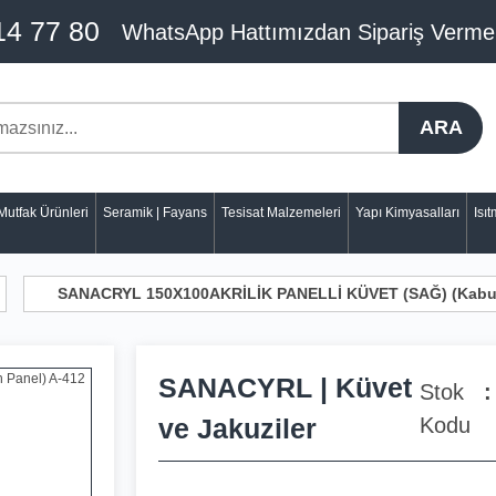
14 77 80
WhatsApp Hattımızdan Sipariş Verme
ARA
Mutfak Ürünleri
Seramik | Fayans
Tesisat Malzemeleri
Yapı Kimyasalları
Isı
SANACRYL 150X100AKRİLİK PANELLİ KÜVET (SAĞ) (Kabu
SANACYRL | Küvet
Stok
ve Jakuziler
Kodu