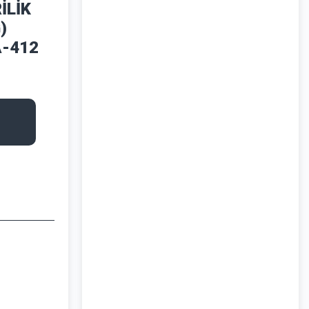
İLİK
)
A-412