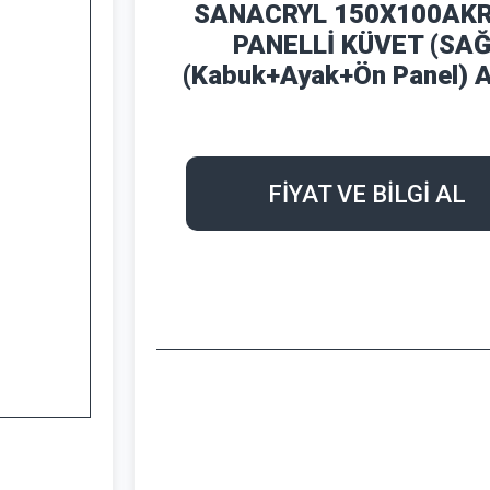
SANACRYL 150X100AKR
PANELLİ KÜVET (SAĞ
(Kabuk+Ayak+Ön Panel) 
FİYAT VE BİLGİ AL