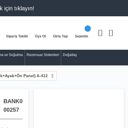
k için
tıklayın!
Sipariş Takibi
Üye Ol
Giriş Yap
Sepetim
tma ve Soğutma
Rezervuar Sistemleri
Doğaltaş
k+Ayak+Ön Panel) A-412
BANK0
00257