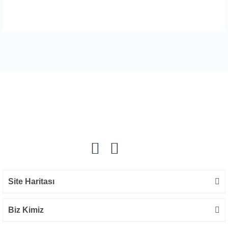
Bu ürüne ilk yorumu siz yapın!
Yorum Yaz
Site Haritası
Biz Kimiz