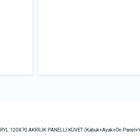
YL 120X70 AKRİLİK PANELLİ KÜVET (Kabuk+Ayak+Ön Panel+Y