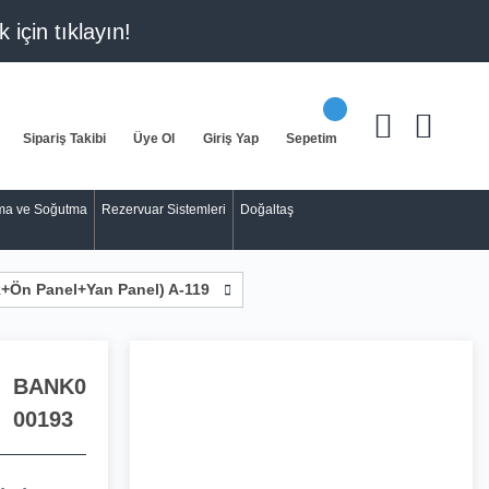
k için
tıklayın!
Sipariş Takibi
Üye Ol
Giriş Yap
Sepetim
tma ve Soğutma
Rezervuar Sistemleri
Doğaltaş
Ön Panel+Yan Panel) A-119
BANK0
00193