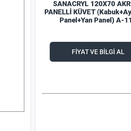
SANACRYL 120X70 AKR
PANELLİ KÜVET (Kabuk+A
Panel+Yan Panel) A-1
FİYAT VE BİLGİ AL