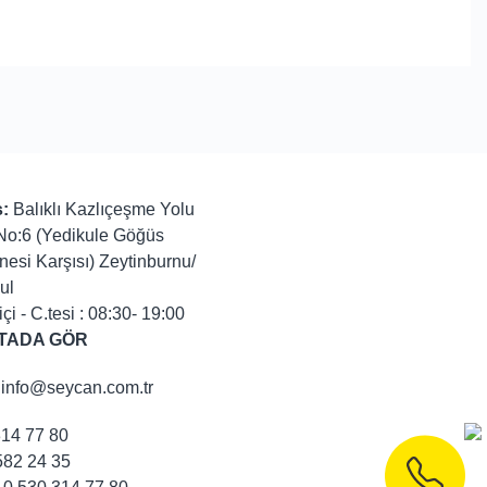
:
Balıklı Kazlıçeşme Yolu
No:6 (Yedikule Göğüs
nesi Karşısı) Zeytinburnu/
ul
içi - C.tesi : 08:30- 19:00
TADA GÖR
info@seycan.com.tr
314 77 80
82 24 35