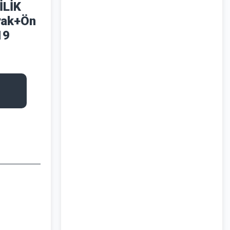
İLİK
yak+Ön
19