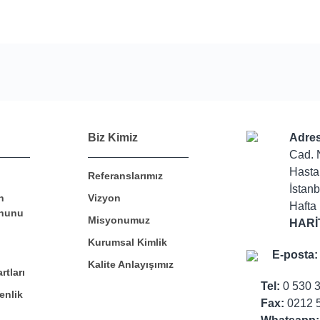
Bu ürüne ilk yorumu siz yapın!
Biz Kimiz
Adres
Cad. 
Hasta
Referanslarımız
Yorum Yaz
İstanb
n
Vizyon
Hafta 
nunu
Misyonumuz
HARİ
Kurumsal Kimlik
E-posta:
Kalite Anlayışımız
rtları
Tel:
0 530 
enlik
Fax:
0212 5