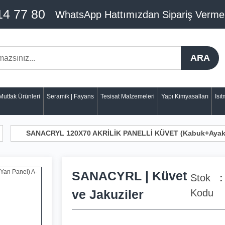
14 77 80
WhatsApp Hattımızdan Sipariş Verme
ARA
Mutfak Ürünleri
Seramik | Fayans
Tesisat Malzemeleri
Yapı Kimyasalları
Isı
SANACRYL 120X70 AKRİLİK PANELLİ KÜVET (Kabuk+Ayak+
SANACYRL | Küvet
Stok
ve Jakuziler
Kodu