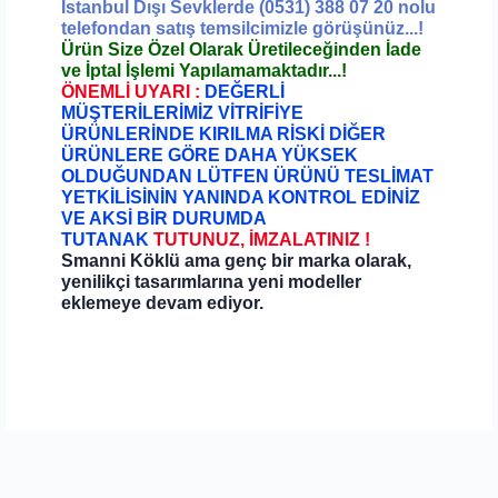
İstanbul Dışı Sevklerde (0531) 388 07 20 nolu
telefondan satış temsilcimizle görüşünüz...!
Ürün Size Özel Olarak Üretileceğinden İade
ve İptal İşlemi Yapılamamaktadır...!
ÖNEMLİ UYARI :
DEĞERLİ
MÜŞTERİLERİMİZ VİTRİFİYE
ÜRÜNLERİNDE KIRILMA RİSKİ DİĞER
ÜRÜNLERE GÖRE DAHA YÜKSEK
OLDUĞUNDAN LÜTFEN ÜRÜNÜ TESLİMAT
YETKİLİSİNİN YANINDA KONTROL EDİNİZ
VE AKSİ BİR DURUMDA
TUTANAK
TUTUNUZ, İMZALATINIZ !
Smanni Köklü ama genç bir marka olarak,
yenilikçi tasarımlarına yeni modeller
eklemeye devam ediyor.