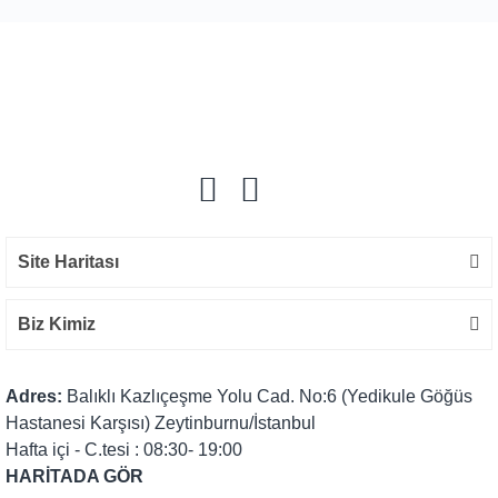
Bu ürüne ilk yorumu siz yapın!
Yorum Yaz
Site Haritası
Biz Kimiz
Adres:
Balıklı Kazlıçeşme Yolu Cad. No:6 (Yedikule Göğüs
Hastanesi Karşısı) Zeytinburnu/İstanbul
Hafta içi - C.tesi : 08:30- 19:00
HARİTADA GÖR