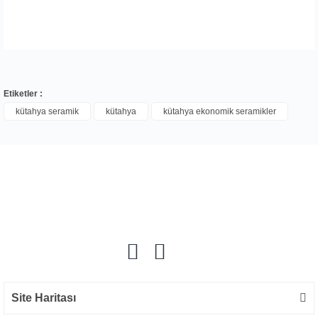
Etiketler :
kütahya seramik
kütahya
kütahya ekonomik seramikler
Bu ürüne ilk yorumu siz yapın!
Yorum Yaz
Site Haritası