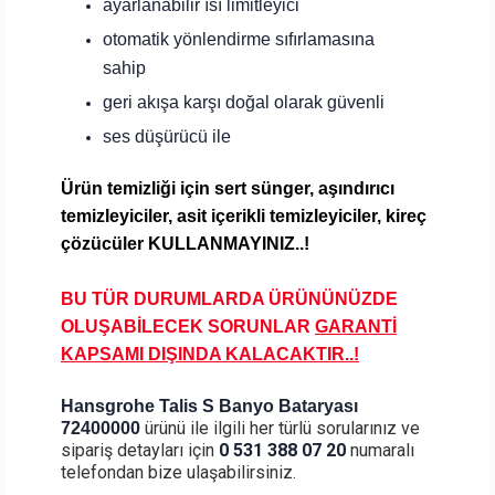
ayarlanabilir ısı limitleyici
otomatik yönlendirme sıfırlamasına
sahip
geri akışa karşı doğal olarak güvenli
ses düşürücü ile
Ürün temizliği için sert
sünger, aşındırıcı
temizleyiciler, asit içerikli temizleyiciler, kireç
çözücüler KULLANMAYINIZ..!
BU TÜR DURUMLARDA ÜRÜNÜNÜZDE
OLUŞABİLECEK SORUNLAR
GARANTİ
KAPSAMI DIŞINDA KALA
CAKTIR..!
Hansgrohe Talis S Banyo Bataryası
ürünü ile ilgili her türlü sorularınız ve
72400000
sipariş detayları için
0 531 388 07 20
numaralı
telefondan bize ulaşabilirsiniz.