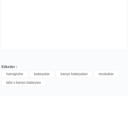
Etiketler :
hansgrohe
bataryalar
banyo bataryaları
musluklar
talis s banyo bataryası
Bu ürüne ilk yorumu siz yapın!
Yorum Yaz