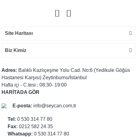
Site Haritası
Biz Kimiz
Adres:
Balıklı Kazlıçeşme Yolu Cad. No:6 (Yedikule Göğüs
Hastanesi Karşısı) Zeytinburnu/İstanbul
Hafta içi - C.tesi : 08:30- 19:00
HARİTADA GÖR
E-posta:
info@seycan.com.tr
Tel:
0 530 314 77 80
Fax:
0212 582 24 35
Whatsapp:
0 530 314 77 80