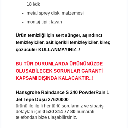
18 l/dk
metal sprey diski malzemesi
montaj tipi : tavan
Ürün temizliği için sert
sünger, aşındırıcı
temizleyiciler, asit içerikli temizleyiciler, kireç
çözücüler KULLANMAYINIZ..!
BU TÜR DURUMLARDA ÜRÜNÜNÜZDE
OLUŞABİLECEK SORUNLAR
GARANTİ
KAPSAMI DIŞINDA KALA
CAKTIR..!
Hansgrohe Raindance S 240 PowderRain 1
Jet Tepe Duşu 27620000
ürünü ile ilgili her türlü sorularınız ve sipariş
detayları için
0 530 314 77 80
numaralı
telefondan bize ulaşabilirsiniz.