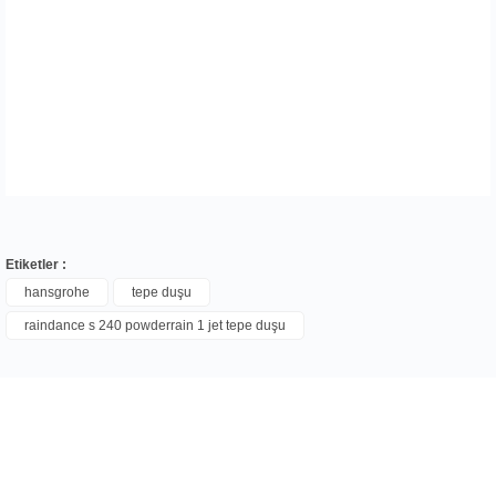
Etiketler :
hansgrohe
tepe duşu
raindance s 240 powderrain 1 jet tepe duşu
Bu ürüne ilk yorumu siz yapın!
Yorum Yaz