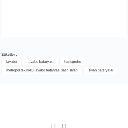
Etiketler :
lavabo
lavabo bataryası
hansgrohe
metropol tek kollu lavabo bataryası satin siyah
siyah bataryalar
Bu ürüne ilk yorumu siz yapın!
Yorum Yaz