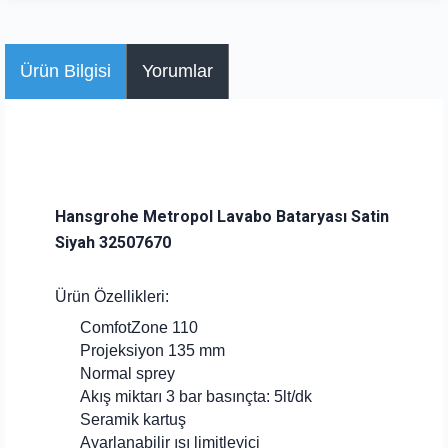
Ürün Bilgisi
Yorumlar
Hansgrohe Metropol Lavabo Bataryası Satin
Siyah 32507670
Ürün Özellikleri:
ComfotZone 110
Projeksiyon 135 mm
Normal sprey
Akış miktarı 3 bar basınçta: 5lt/dk
Seramik kartuş
Ayarlanabilir ısı limitleyici