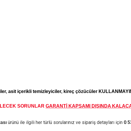
iler, asit içerikli temizleyiciler, kireç çözücüler KULLANMAYIN
İLECEK SORUNLAR
GARANTİ KAPSAMI DIŞINDA KALA
CA
ürünü ile ilgili her türlü sorularınız ve sipariş detayları için
0 5
yası