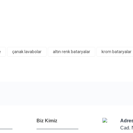
e
çanak lavabolar
altın renk bataryalar
krom bataryalar
Bu ürüne ilk yorumu siz yapın!
Yorum Yaz
Biz Kimiz
Adres
Cad. 