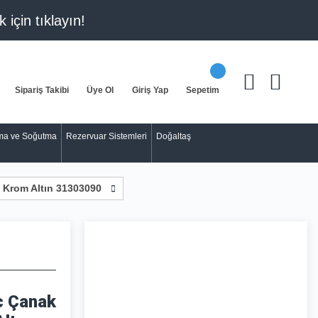
k için
tıklayın!
Sipariş Takibi
Üye Ol
Giriş Yap
Sepetim
tma ve Soğutma
Rezervuar Sistemleri
Doğaltaş
 Krom Altın 31303090
c Çanak