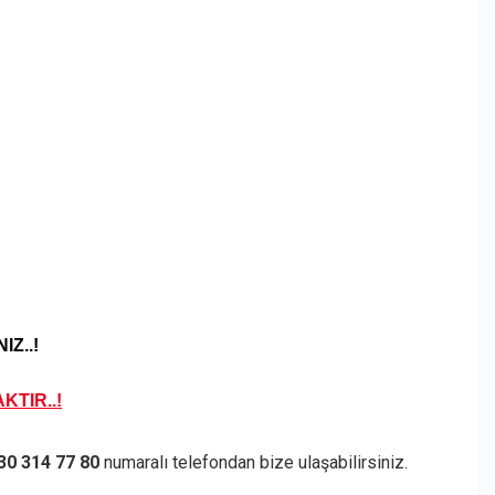
IZ..!
KTIR..!
30 314 77 80
numaralı telefondan bize ulaşabilirsiniz.