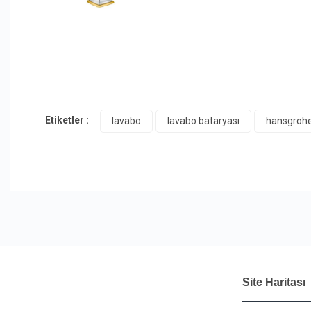
Etiketler :
lavabo
lavabo bataryası
hansgroh
Site Haritası