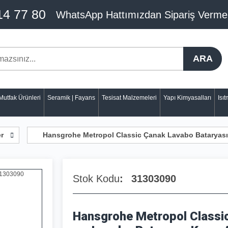
14 77 80
WhatsApp Hattımızdan Sipariş Verme
ARA
Mutfak Ürünleri
Seramik | Fayans
Tesisat Malzemeleri
Yapı Kimyasalları
Isı
er
Hansgrohe Metropol Classic Çanak Lavabo Bataryası
Stok Kodu
31303090
Hansgrohe Metropol Classi