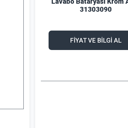
Lavabo Bataryası Krom A
31303090
FİYAT VE BİLGİ AL