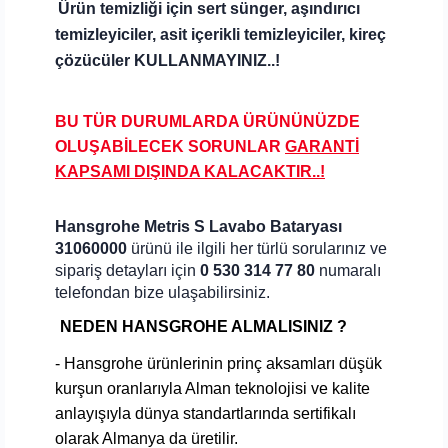
Ürün temizliği için sert
sünger, aşındırıcı
temizleyiciler, asit içerikli temizleyiciler, kireç
çözücüler KULLANMAYINIZ..!
BU TÜR DURUMLARDA ÜRÜNÜNÜZDE
OLUŞABİLECEK SORUNLAR
GARANTİ
KAPSAMI DIŞINDA KALA
CAKTIR..!
Hansgrohe Metris S Lavabo Bataryası
31060000
ürünü ile ilgili her türlü sorularınız ve
sipariş detayları için
0 530 314 77 80
numaralı
telefondan bize ulaşabilirsiniz.
NEDEN HANSGROHE ALMALISINIZ ?
- Hansgrohe ürünlerinin prinç aksamları düşük
kurşun oranlarıyla Alman teknolojisi ve kalite
anlayışıyla dünya standartlarında sertifikalı
olarak Almanya da üretilir.