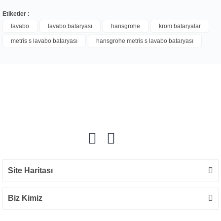
Etiketler :
lavabo
lavabo bataryası
hansgrohe
krom bataryalar
metris s lavabo bataryası
hansgrohe metris s lavabo bataryası
Bu ürüne ilk yorumu siz yapın!
Yorum Yaz
Site Haritası
Biz Kimiz