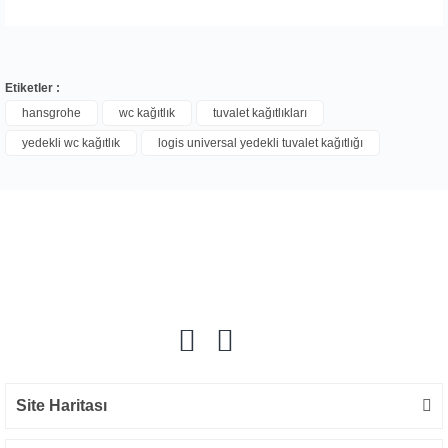
Etiketler :
hansgrohe
wc kağıtlık
tuvalet kağıtlıkları
yedekli wc kağıtlık
logis universal yedekli tuvalet kağıtlığı
Bu ürüne ilk yorumu siz yapın!
Yorum Yaz
Site Haritası