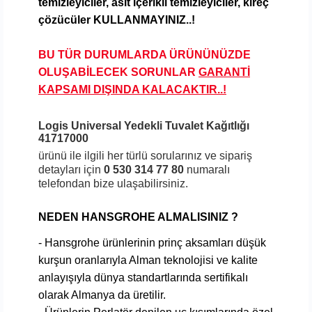
temizleyiciler, asit içerikli temizleyiciler, kireç
çözücüler KULLANMAYINIZ..!
BU TÜR DURUMLARDA ÜRÜNÜNÜZDE
OLUŞABİLECEK SORUNLAR
GARANTİ
KAPSAMI DIŞINDA KALA
CAKTIR..!
Logis Universal Yedekli Tuvalet Kağıtlığı
41717000
ürünü ile ilgili her türlü sorularınız ve sipariş
detayları için
0 530 314 77 80
numaralı
telefondan bize ulaşabilirsiniz.
NEDEN HANSGROHE ALMALISINIZ ?
- Hansgrohe ürünlerinin prinç aksamları düşük
kurşun oranlarıyla Alman teknolojisi ve kalite
anlayışıyla dünya standartlarında sertifikalı
olarak Almanya da üretilir.