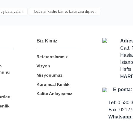
duş bataryaları
focus ankastre banyo bataryası dış set
Bu ürüne ilk yorumu siz yapın!
Biz Kimiz
Adres
Cad. 
Yorum Yaz
Hasta
Referanslarımız
İstanb
n
Vizyon
Hafta 
nunu
Misyonumuz
HARİ
Kurumsal Kimlik
E-posta:
Kalite Anlayışımız
rtları
Tel:
0 530 
enlik
Fax:
0212 5
Whatsapp: