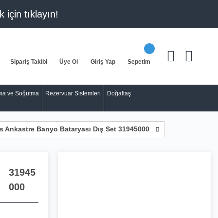
k için
tıklayın!
Sipariş Takibi
Üye Ol
Giriş Yap
Sepetim
tma ve Soğutma
Rezervuar Sistemleri
Doğaltaş
 Ankastre Banyo Bataryası Dış Set 31945000
31945
000