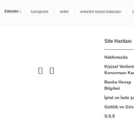
Etiketler :
hansgrohe
setler
ankastre banyo bataryası
Site Haritası
Hakkımızda
Kişisel Verileri
Korunması Ka
Banka Hesap
Bilgileri
İptal ve İade şa
Gizlilik ve Güv
S.S.S