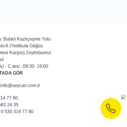
:
Balıklı Kazlıçeşme Yolu
No:6 (Yedikule Göğüs
nesi Karşısı) Zeytinburnu/
ul
içi - C.tesi : 08:30- 19:00
TADA GÖR
info@seycan.com.tr
314 77 80
82 24 35
0 530 314 77 80