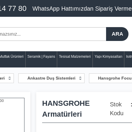
14 77 80
WhatsApp Hattımızdan Sipariş Verme
ARA
Mutfak Ürünleri
Seramik | Fayans
Tesisat Malzemeleri
Yapı Kimyasalları
Isı
eri
Ankastre Duş Sistemleri
Hansgrohe Focus
HANSGROHE
Stok
Armatürleri
Kodu