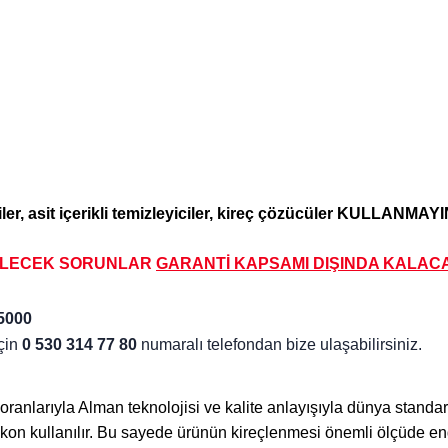
iler, asit içerikli temizleyiciler, kireç çözücüler KULLANMAYIN
İLECEK SORUNLAR
GARANTİ KAPSAMI DIŞINDA KALA
CA
5000
için
0 530 314 77 80
numaralı telefondan bize ulaşabilirsiniz.
anlarıyla Alman teknolojisi ve kalite anlayışıyla dünya standartla
ilikon kullanılır. Bu sayede ürünün kireçlenmesi önemli ölçüde en