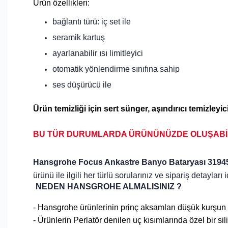
Ürün özellikleri:
bağlantı türü: iç set ile
seramik kartuş
ayarlanabilir ısı limitleyici
otomatik yönlendirme sınıfına sahip
ses düşürücü ile
Ürün temizliği için sert
sünger, aşındırıcı temizleyic
BU TÜR DURUMLARDA ÜRÜNÜNÜZDE OLUŞAB
Hansgrohe Focus Ankastre Banyo Bataryası 3194
ürünü ile ilgili her türlü sorularınız ve sipariş detayları 
NEDEN HANSGROHE ALMALISINIZ ?
- Hansgrohe ürünlerinin prinç aksamları düşük kurşun or
- Ürünlerin Perlatör denilen uç kısımlarında özel bir s