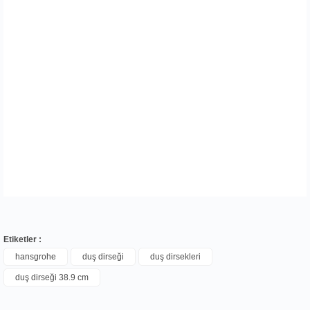
Etiketler :
hansgrohe
duş dirseği
duş dirsekleri
duş dirseği 38.9 cm
Bu ürüne ilk yorumu siz yapın!