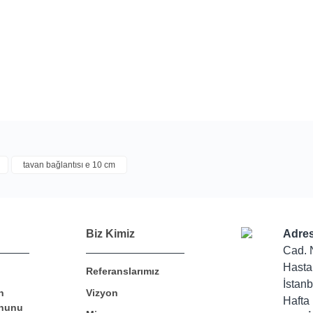
tavan bağlantısı e 10 cm
Bu ürüne ilk yorumu siz yapın!
Biz Kimiz
Adres
Cad. 
Yorum Yaz
Hasta
Referanslarımız
İstanb
n
Vizyon
Hafta 
nunu