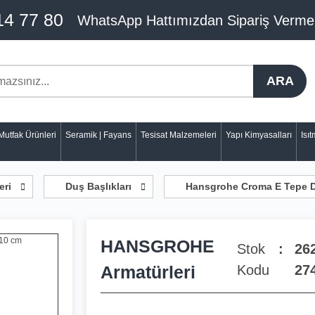
14 77 80
WhatsApp Hattımızdan Sipariş Verme
ARA
Mutfak Ürünleri
Seramik | Fayans
Tesisat Malzemeleri
Yapı Kimyasalları
Isı
eri
Duş Başlıkları
Hansgrohe Croma E Tepe Du
HANSGROHE
Stok
26
Armatürleri
Kodu
27