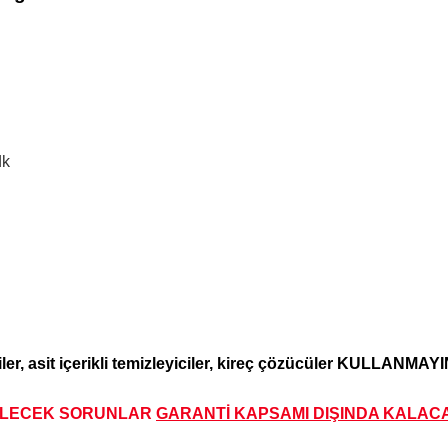
dk
iler, asit içerikli temizleyiciler, kireç çözücüler KULLANMAYIN
İLECEK SORUNLAR
GARANTİ KAPSAMI DIŞINDA KALA
CA