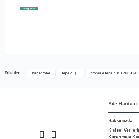
Etiketler :
hansgrohe
tepe duşu
croma e tepe duşu 280 1 jet
Site Haritası
Hakkımızda
Kişisel Verileri
Korunması Ka