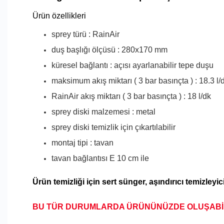
Ürün özellikleri
sprey türü : RainAir
duş başlığı ölçüsü : 280x170 mm
küresel bağlantı : açısı ayarlanabilir tepe duşu
maksimum akış miktarı ( 3 bar basınçta ) : 18.3 l/
RainAir akış miktarı ( 3 bar basınçta ) : 18 l/dk
sprey diski malzemesi : metal
sprey diski temizlik için çıkartılabilir
montaj tipi : tavan
tavan bağlantısı E 10 cm ile
Ürün temizliği için sert
sünger, aşındırıcı temizleyic
BU TÜR DURUMLARDA ÜRÜNÜNÜZDE OLUŞAB