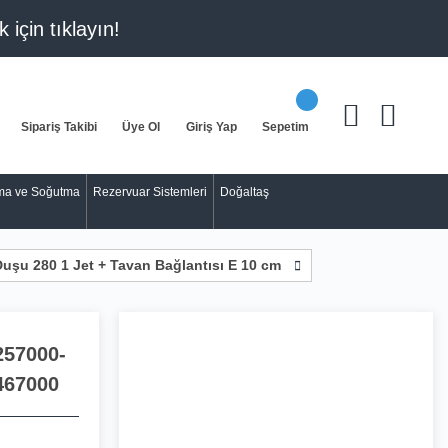
k için
tıklayın!
Sipariş Takibi
Üye Ol
Giriş Yap
Sepetim
tma ve Soğutma
Rezervuar Sistemleri
Doğaltaş
şu 280 1 Jet + Tavan Bağlantısı E 10 cm
257000-
467000