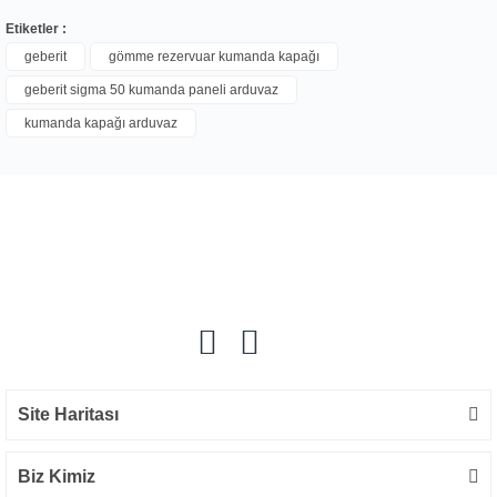
Etiketler :
geberit
gömme rezervuar kumanda kapağı
geberit sigma 50 kumanda paneli arduvaz
Bu ürüne ilk yorumu siz yapın!
kumanda kapağı arduvaz
Yorum Yaz
Site Haritası
Biz Kimiz