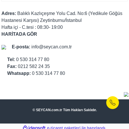
Adres:
Balıklı Kazlıçeşme Yolu Cad. No:6 (Yedikule Göğüs
Hastanesi Karşısı) Zeytinburnu/İstanbul
Hafta içi - C.tesi : 08:30- 19:00
HARİTADA GÖR
E-posta:
info@seycan.com.tr
Tel:
0 530 314 77 80
Fax:
0212 582 24 35
Whatsapp:
0 530 314 77 80
© SEYCAN.com.tr Tüm Hakları Saklıdır.
ile
ideasoft
e-