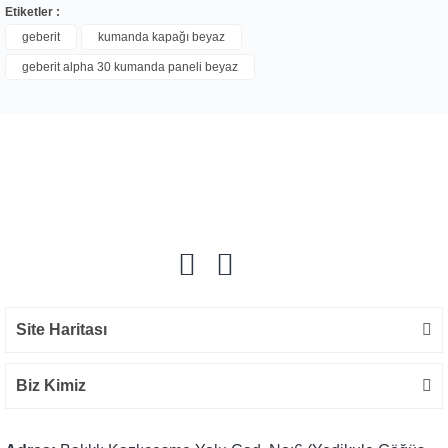
Etiketler :
geberit
kumanda kapağı beyaz
geberit alpha 30 kumanda paneli beyaz
Bu ürüne ilk yorumu siz yapın!
Yorum Yaz
Site Haritası
Biz Kimiz