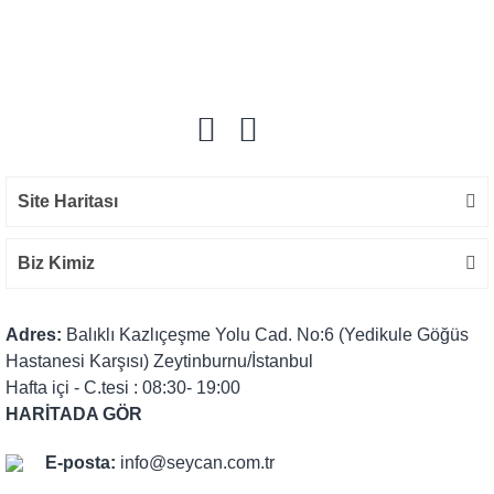
Bu ürüne ilk yorumu siz yapın!
Yorum Yaz
Site Haritası
Biz Kimiz
Adres:
Balıklı Kazlıçeşme Yolu Cad. No:6 (Yedikule Göğüs
Hastanesi Karşısı) Zeytinburnu/İstanbul
Hafta içi - C.tesi : 08:30- 19:00
HARİTADA GÖR
E-posta:
info@seycan.com.tr