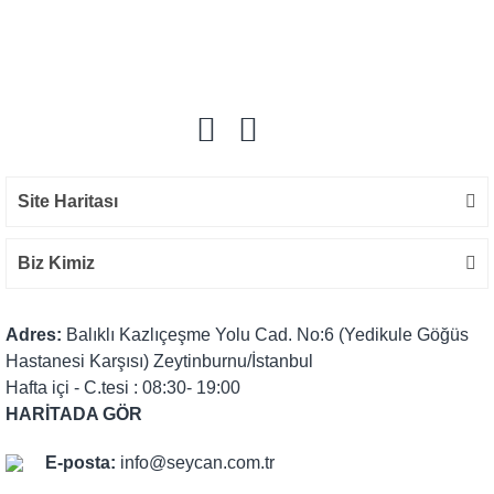
Bu ürüne ilk yorumu siz yapın!
Yorum Yaz
Site Haritası
Biz Kimiz
Adres:
Balıklı Kazlıçeşme Yolu Cad. No:6 (Yedikule Göğüs
Hastanesi Karşısı) Zeytinburnu/İstanbul
Hafta içi - C.tesi : 08:30- 19:00
HARİTADA GÖR
E-posta:
info@seycan.com.tr