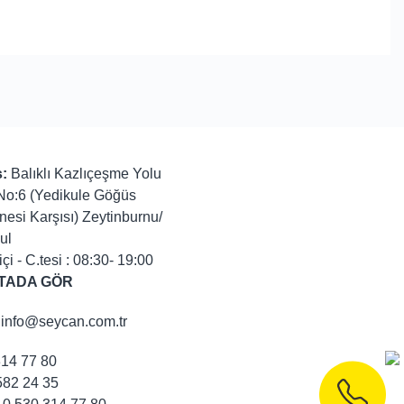
:
Balıklı Kazlıçeşme Yolu
No:6 (Yedikule Göğüs
nesi Karşısı) Zeytinburnu/
ul
içi - C.tesi : 08:30- 19:00
TADA GÖR
info@seycan.com.tr
314 77 80
82 24 35