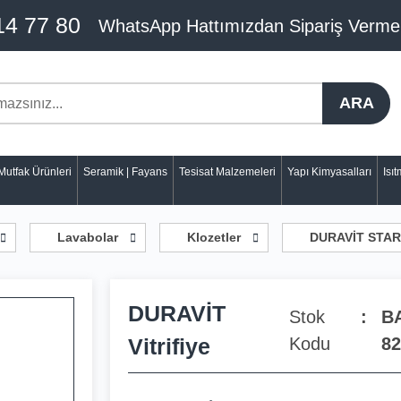
14 77 80
WhatsApp Hattımızdan Sipariş Verme
ARA
Mutfak Ürünleri
Seramik | Fayans
Tesisat Malzemeleri
Yapı Kimyasalları
Isı
Lavabolar
Klozetler
DURAVİT STAR
DURAVİT
Stok
B
Vitrifiye
Kodu
82