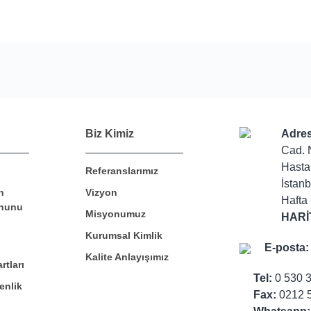
Bu ürüne ilk yorumu siz yapın!
Biz Kimiz
Adres
Cad. 
Hasta
Referanslarımız
Yorum Yaz
İstanb
n
Vizyon
Hafta 
nunu
Misyonumuz
HARİ
Kurumsal Kimlik
E-posta:
Kalite Anlayışımız
rtları
Tel:
0 530 
enlik
Fax:
0212 5