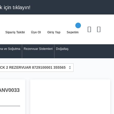
k için
tıklayın!
Sipariş Takibi
Üye Ol
Giriş Yap
Sepetim
tma ve Soğutma
Rezervuar Sistemleri
Doğaltaş
CK 2 REZERVUAR 8729100001 355565
ANV0033