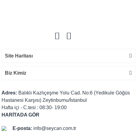
Bu ürüne ilk yorumu siz yapın!
Yorum Yaz
Site Haritası
Biz Kimiz
Adres:
Balıklı Kazlıçeşme Yolu Cad. No:6 (Yedikule Göğüs
Hastanesi Karşısı) Zeytinburnu/İstanbul
Hafta içi - C.tesi : 08:30- 19:00
HARİTADA GÖR
E-posta:
info@seycan.com.tr