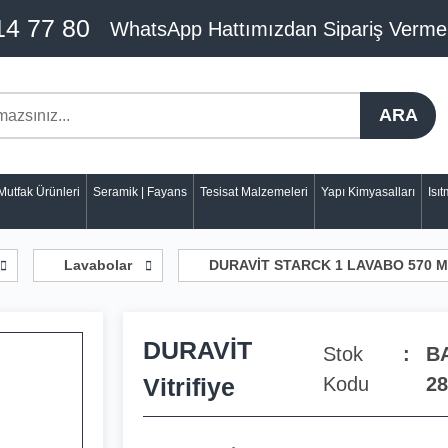
14 77 80
WhatsApp Hattımızdan Sipariş Verme
ARA
Mutfak Ürünleri
Seramik | Fayans
Tesisat Malzemeleri
Yapı Kimyasalları
Isı
Lavabolar
DURAVİT STARCK 1 LAVABO 570 M
DURAVİT
Stok
B
Vitrifiye
Kodu
28