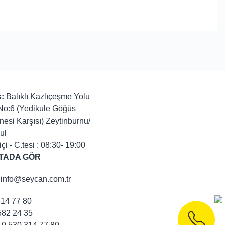
:
Balıklı Kazlıçeşme Yolu
No:6 (Yedikule Göğüs
nesi Karşısı) Zeytinburnu/
ul
içi - C.tesi : 08:30- 19:00
TADA GÖR
info@seycan.com.tr
314 77 80
82 24 35