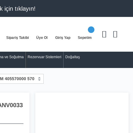
k için
tıklayın!
Sipariş Takibi
Üye Ol
Giriş Yap
Sepetim
tma ve Soğutma
Rezervuar Sistemleri
Doğaltaş
M 405570000 570
ANV0033