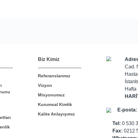
Bu ürüne ilk yorumu siz yapın!
Biz Kimiz
Adres
Cad. 
Hasta
Referanslarımız
Yorum Yaz
İstanb
n
Vizyon
Hafta 
nunu
Misyonumuz
HARİ
Kurumsal Kimlik
E-posta:
Kalite Anlayışımız
rtları
Tel:
0 530 
enlik
Fax:
0212 5