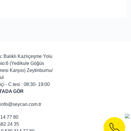
:
Balıklı Kazlıçeşme Yolu
No:6 (Yedikule Göğüs
nesi Karşısı) Zeytinburnu/
ul
içi - C.tesi : 08:30- 19:00
TADA GÖR
info@seycan.com.tr
314 77 80
82 24 35