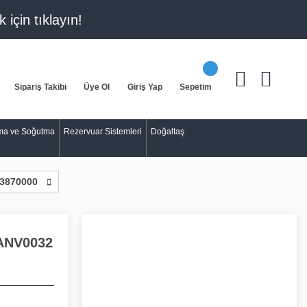
k için
tıklayın!
Sipariş Takibi
Üye Ol
Giriş Yap
Sepetim
tma ve Soğutma
Rezervuar Sistemleri
Doğaltaş
3870000
ANV0032