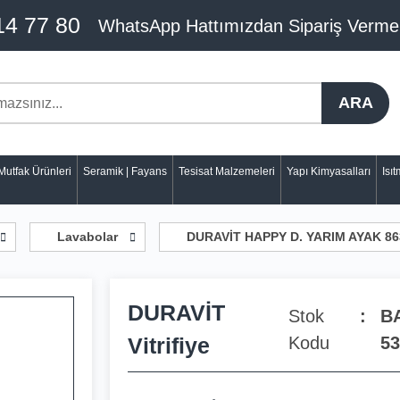
14 77 80
WhatsApp Hattımızdan Sipariş Verme
ARA
Mutfak Ürünleri
Seramik | Fayans
Tesisat Malzemeleri
Yapı Kimyasalları
Isı
Lavabolar
DURAVİT HAPPY D. YARIM AYAK 86
DURAVİT
Stok
B
Vitrifiye
Kodu
53