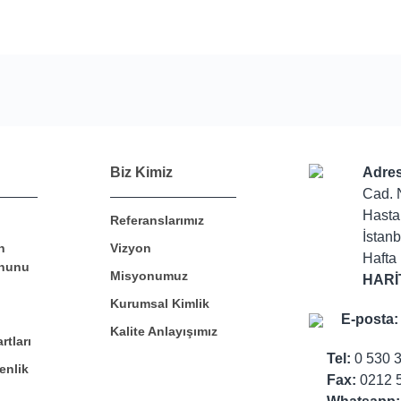
Bu ürüne ilk yorumu siz yapın!
Biz Kimiz
Adres
Cad. 
Hasta
Referanslarımız
Yorum Yaz
İstanb
n
Vizyon
Hafta 
nunu
Misyonumuz
HARİ
Kurumsal Kimlik
E-posta:
Kalite Anlayışımız
rtları
Tel:
0 530 
enlik
Fax:
0212 5