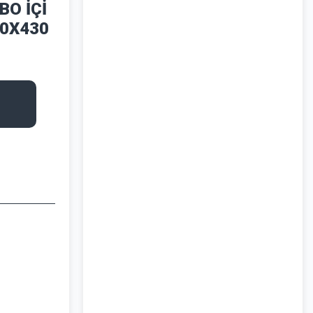
BO İÇİ
00X430