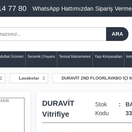
14 77 80
WhatsApp Hattımızdan Sipariş Verme
ARA
Mutfak Ürünleri
Seramik | Fayans
Tesisat Malzemeleri
Yapı Kimyasalları
Isı
Lavabolar
DURAVİT 2ND FLOORLAVABO İÇİ M
DURAVİT
Stok
B
Vitrifiye
Kodu
33