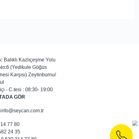
:
Balıklı Kazlıçeşme Yolu
No:6 (Yedikule Göğüs
nesi Karşısı) Zeytinburnu/
ul
içi - C.tesi : 08:30- 19:00
TADA GÖR
info@seycan.com.tr
314 77 80
82 24 35