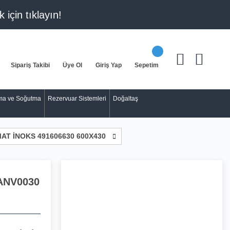
k için
tıklayın!
Sipariş Takibi
Üye Ol
Giriş Yap
Sepetim
tma ve Soğutma
Rezervuar Sistemleri
Doğaltaş
AT İNOKS 491606630 600X430
ANV0030