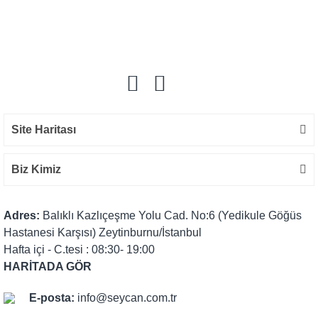
Bu ürüne ilk yorumu siz yapın!
Yorum Yaz
Site Haritası
Biz Kimiz
Adres:
Balıklı Kazlıçeşme Yolu Cad. No:6 (Yedikule Göğüs
Hastanesi Karşısı) Zeytinburnu/İstanbul
Hafta içi - C.tesi : 08:30- 19:00
HARİTADA GÖR
E-posta:
info@seycan.com.tr