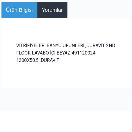
Ürün Bilgisi
Yorumlar
VİTRİFİYELER ,BANYO ÜRÜNLERİ ,DURAVİT 2ND
FLOOR LAVABO İÇİ BEYAZ 491120024
1200X50.5 ,DURAVİT
Bu ürüne ilk yorumu siz yapın!