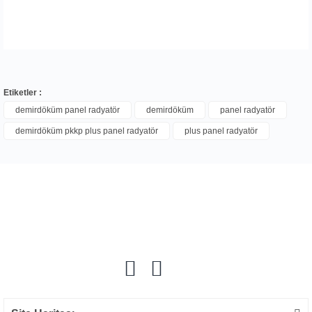
Etiketler :
demirdöküm panel radyatör
demirdöküm
panel radyatör
demirdöküm pkkp plus panel radyatör
plus panel radyatör
Bu ürüne ilk yorumu siz yapın!
Yorum Yaz