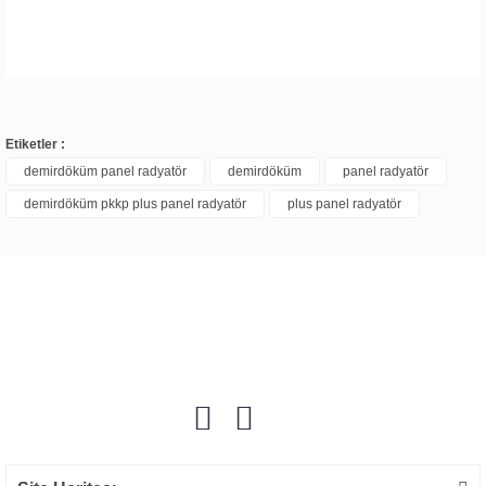
Etiketler :
demirdöküm panel radyatör
demirdöküm
panel radyatör
demirdöküm pkkp plus panel radyatör
plus panel radyatör
Bu ürüne ilk yorumu siz yapın!
Yorum Yaz