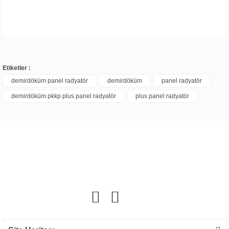
Etiketler :
demirdöküm panel radyatör
demirdöküm
panel radyatör
demirdöküm pkkp plus panel radyatör
plus panel radyatör
Bu ürüne ilk yorumu siz yapın!
Yorum Yaz