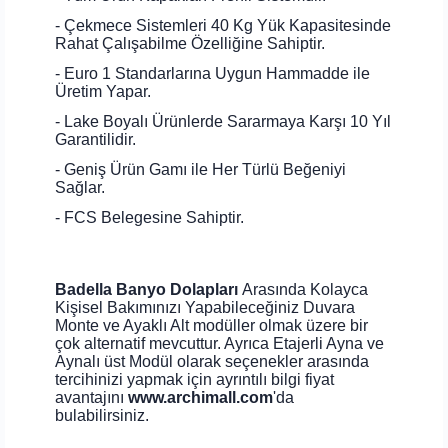
- Çekmece Sistemleri 40 Kg Yük Kapasitesinde
Rahat Çalışabilme Özelliğine Sahiptir.
- Euro 1 Standarlarına Uygun Hammadde ile
Üretim Yapar.
- Lake Boyalı Ürünlerde Sararmaya Karşı 10 Yıl
Garantilidir.
- Geniş Ürün Gamı ile Her Türlü Beğeniyi
Sağlar.
- FCS Belegesine Sahiptir.
Badella Banyo Dolapları
Arasında Kolayca
Kişisel Bakımınızı Yapabileceğiniz Duvara
Monte ve Ayaklı Alt modüller olmak üzere bir
çok alternatif mevcuttur. Ayrıca Etajerli Ayna ve
Aynalı üst Modül olarak seçenekler arasında
tercihinizi yapmak için ayrıntılı bilgi fiyat
avantajını
www.archimall.com
'da
bulabilirsiniz.