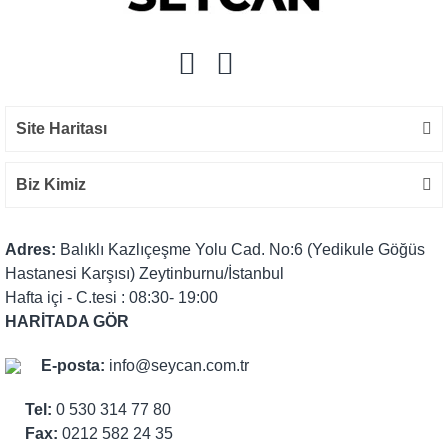
Site Haritası
Biz Kimiz
Adres:
Balıklı Kazlıçeşme Yolu Cad. No:6 (Yedikule Göğüs
Hastanesi Karşısı) Zeytinburnu/İstanbul
Hafta içi - C.tesi : 08:30- 19:00
HARİTADA GÖR
E-posta:
info@seycan.com.tr
Tel:
0 530 314 77 80
Fax:
0212 582 24 35