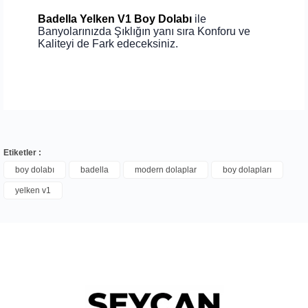
Badella Yelken V1 Boy Dolabı
ile
Banyolarınızda Şıklığın yanı sıra Konforu ve
Kaliteyi de Fark edeceksiniz.
Etiketler :
boy dolabı
badella
modern dolaplar
boy dolapları
yelken v1
Bu ürüne ilk yorumu siz yapın!
Yorum Yaz