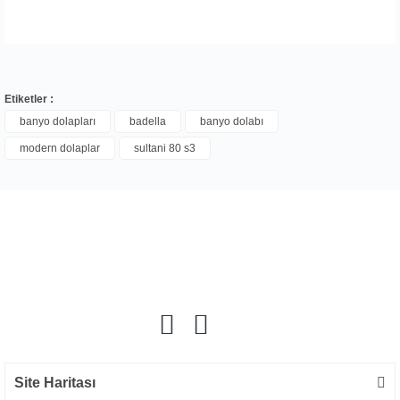
Etiketler :
banyo dolapları
badella
banyo dolabı
modern dolaplar
sultani 80 s3
Bu ürüne ilk yorumu siz yapın!
Yorum Yaz
Site Haritası