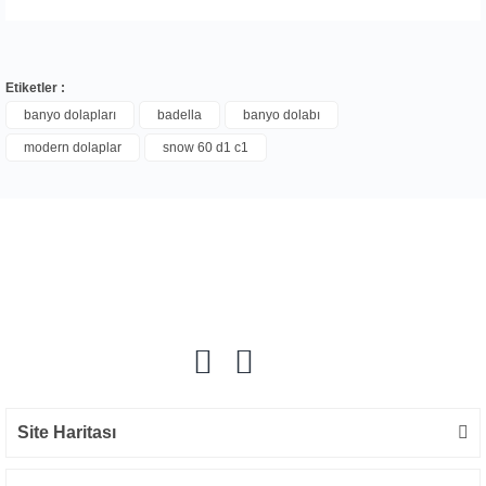
Etiketler :
banyo dolapları
badella
banyo dolabı
modern dolaplar
snow 60 d1 c1
Bu ürüne ilk yorumu siz yapın!
Yorum Yaz
Site Haritası