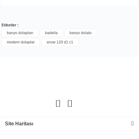
Etiketler :
banyo dolapları
badella
banyo dolabı
modern dolaplar
snow 120 d1 c1
Bu ürüne ilk yorumu siz yapın!
Yorum Yaz
Site Haritası