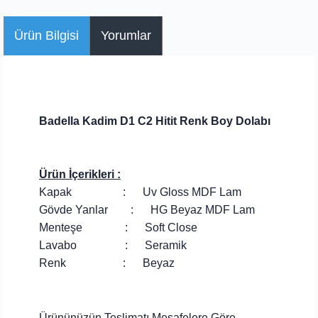
Ürün Bilgisi
Yorumlar
Badella Kadim D1 C2 Hitit Renk Boy Dolabı
Ürün İçerikleri :
Kapak : Uv Gloss MDF Lam
Gövde Yanlar : HG Beyaz MDF Lam
Menteşe : Soft Close
Lavabo : Seramik
Renk : Beyaz
Ürününüzün Teslimatı Mesafelere Göre