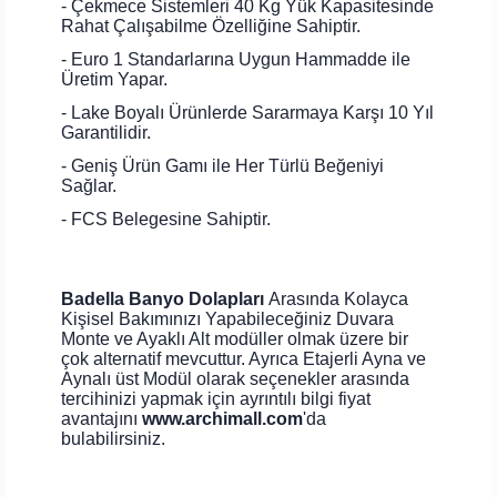
- Çekmece Sistemleri 40 Kg Yük Kapasitesinde
Rahat Çalışabilme Özelliğine Sahiptir.
- Euro 1 Standarlarına Uygun Hammadde ile
Üretim Yapar.
- Lake Boyalı Ürünlerde Sararmaya Karşı 10 Yıl
Garantilidir.
- Geniş Ürün Gamı ile Her Türlü Beğeniyi
Sağlar.
- FCS Belegesine Sahiptir.
Badella Banyo Dolapları
Arasında Kolayca
Kişisel Bakımınızı Yapabileceğiniz Duvara
Monte ve Ayaklı Alt modüller olmak üzere bir
çok alternatif mevcuttur. Ayrıca Etajerli Ayna ve
Aynalı üst Modül olarak seçenekler arasında
tercihinizi yapmak için ayrıntılı bilgi fiyat
avantajını
www.archimall.com
'da
bulabilirsiniz.