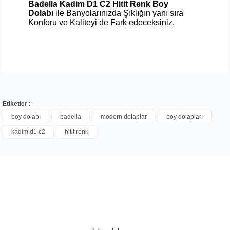
Badella Kadim D1 C2 Hitit Renk Boy
Dolabı
ile Banyolarınızda Şıklığın yanı sıra
Konforu ve Kaliteyi de Fark edeceksiniz.
Etiketler :
boy dolabı
badella
modern dolaplar
boy dolapları
kadim d1 c2
hitit renk
Bu ürüne ilk yorumu siz yapın!
Yorum Yaz