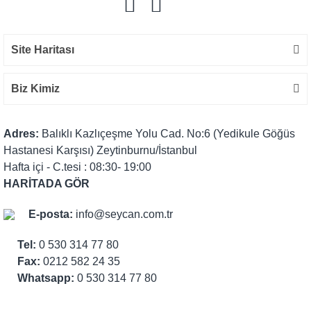
Site Haritası
Biz Kimiz
Adres:
Balıklı Kazlıçeşme Yolu Cad. No:6 (Yedikule Göğüs
Hastanesi Karşısı) Zeytinburnu/İstanbul
Hafta içi - C.tesi : 08:30- 19:00
HARİTADA GÖR
E-posta:
info@seycan.com.tr
Tel:
0 530 314 77 80
Fax:
0212 582 24 35
Whatsapp:
0 530 314 77 80