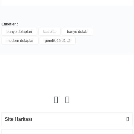
Etiketler :
banyo dolapları
badella
banyo dolabı
modern dolaplar
gemlik 65 d1 c2
Bu ürüne ilk yorumu siz yapın!
Yorum Yaz
Site Haritası