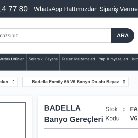
14 77 80
WhatsApp Hattımızdan Sipariş Verme
ARA
Mutfak Ürünleri
Seramik | Fayans
Tesisat Malzemeleri
Yapı Kimyasalları
Isı
ları
Badella Family 65 V6 Banyo Dolabı Beyaz
BADELLA
Stok
FA
Banyo Gereçleri
Kodu
V6