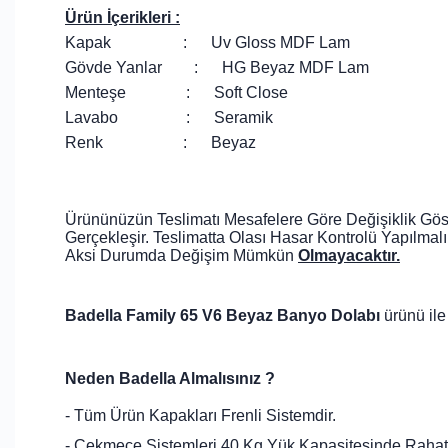
Ürün İçerikleri :
Kapak : Uv Gloss MDF Lam
Gövde Yanlar : HG Beyaz MDF Lam
Menteşe : Soft Close
Lavabo : Seramik
Renk : Beyaz
Ürününüzün Teslimatı Mesafelere Göre Değişiklik Göste
Gerçekleşir. Teslimatta Olası Hasar Kontrolü Yapılmalı
Aksi Durumda Değişim Mümkün
Olmayacaktır.
Badella Family 65 V6 Beyaz Banyo Dolabı
ürünü ile
Neden Badella Almalısınız ?
- Tüm Ürün Kapakları Frenli Sistemdir.
- Çekmece Sistemleri 40 Kg Yük Kapasitesinde Rahat Ç