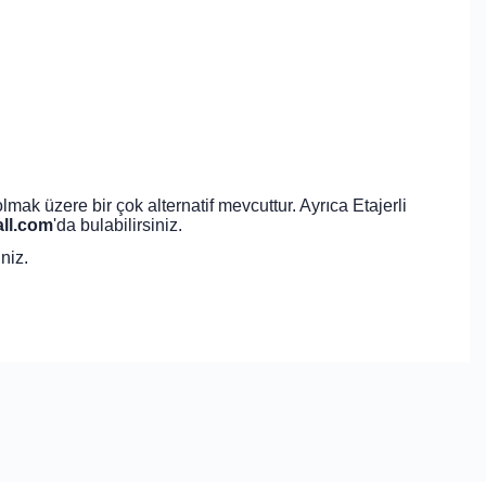
ak üzere bir çok alternatif mevcuttur. Ayrıca Etajerli
ll.com
'da bulabilirsiniz.
niz.