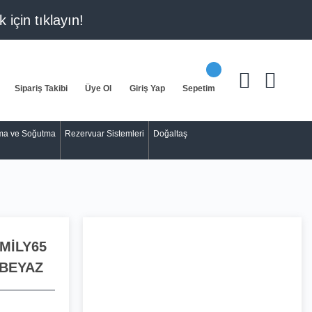
k için
tıklayın!
Sipariş Takibi
Üye Ol
Giriş Yap
Sepetim
tma ve Soğutma
Rezervuar Sistemleri
Doğaltaş
MİLY65
BEYAZ