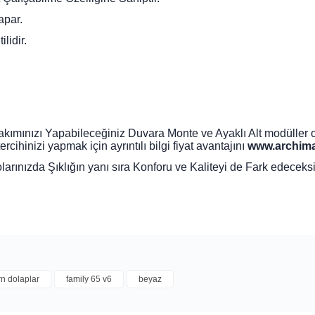
apar.
lidir.
ımınızı Yapabileceğiniz Duvara Monte ve Ayaklı Alt modüller olm
ihinizi yapmak için ayrıntılı bilgi fiyat avantajını
www.archima
larınızda Şıklığın yanı sıra Konforu ve Kaliteyi de Fark edeceksi
n dolaplar
family 65 v6
beyaz